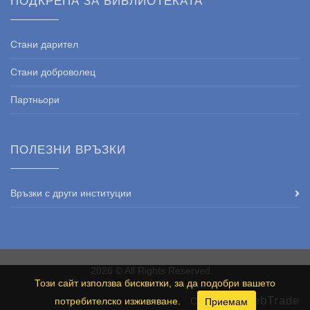
ПОДКРЕПА ЗА БИБЛИОТЕКАТА
Стани дарител
Стани доброволец
Партньори
ПОЛЕЗНИ ВРЪЗКИ
Връзки с други институции
2026 © All Rights Reserved.
Този сайт използва бисквитки, за да подобри вашето
WebTrade
потребителско изживяване.
Created by
Приемам