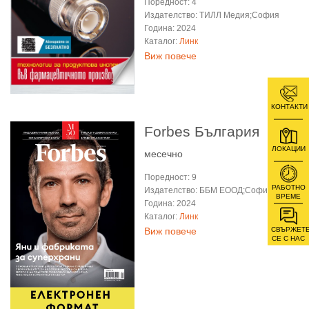
Поредност: 4
Издателство: ТИЛЛ Медия;София
Година: 2024
Каталог:
Линк
Виж повече
КОНТАКТИ
Forbes България
ЛОКАЦИИ
месечно
Поредност: 9
РАБОТНО
Издателство: ББМ ЕООД;София
ВРЕМЕ
Година: 2024
Каталог:
Линк
СВЪРЖЕТ
Виж повече
СЕ С НАС