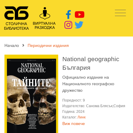
Начало
Периодични издания
National geographic
България
Официално издание на
Националното географско
дружество
Поредност: 9
Издателство: Санома Блясък;София
Година: 2024
Каталог:
Линк
Виж повече