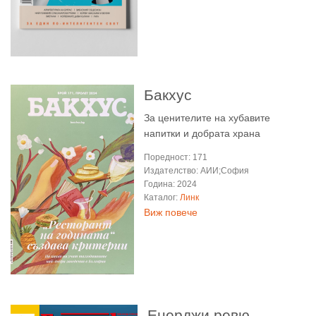
Бакхус
За ценителите на хубавите
напитки и добрата храна
Поредност: 171
Издателство: АИИ;София
Година: 2024
Каталог:
Линк
Виж повече
Енерджи ревю