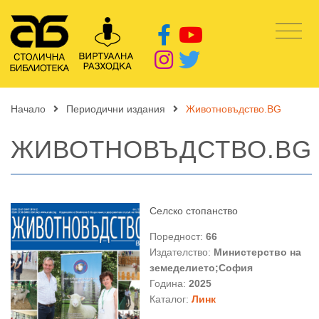
Начало
Периодични издания
Животновъдство.BG
ЖИВОТНОВЪДСТВО.BG
Селско стопанство
Поредност:
66
Издателство:
Министерство на
земеделието;София
Година:
2025
Каталог:
Линк