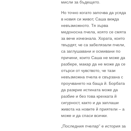
мисли за бъдещето.
Но точно когато започва да усяда
в новия си живот, Саша вижда
невъзможното. Тя зърва
медоносна пчела, която се смята
за вече изчезнала. Хората, които
твърдят, че са забелязали пчели,
са заглушавани и осмивани по
причини, които Саша не може да
разбере, макар да не може да се
отърси от чувството, че тази
невъзможна пчела е свързана с
проучването на баща й. Борбата
да разкрие истината може да
разбие и без това крехката й
сигурност, както и да заплаши
живота на новите й приятели – а
може и да спаси всички.
„Последния пчелар“ е история за