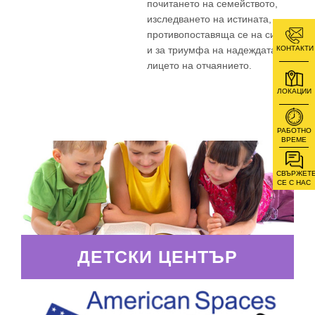
почитането на семейството,
изследването на истината,
противопоставяща се на силата,
КОНТАКТИ
и за триумфа на надеждата пред
лицето на отчаянието.
ЛОКАЦИИ
РАБОТНО
ВРЕМЕ
СВЪРЖЕТ
СЕ С НАС
ДЕТСКИ ЦЕНТЪР