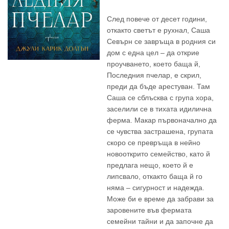
След повече от десет години,
откакто светът е рухнал, Саша
Севърн се завръща в родния си
дом с една цел – да открие
проучването, което баща й,
Последния пчелар, е скрил,
преди да бъде арестуван. Там
Саша се сблъсква с група хора,
заселили се в тихата идилична
ферма. Макар първоначално да
се чувства застрашена, групата
скоро се превръща в нейно
новооткрито семейство, като й
предлага нещо, което й е
липсвало, откакто баща й го
няма – сигурност и надежда.
Може би е време да забрави за
заровените във фермата
семейни тайни и да започне да