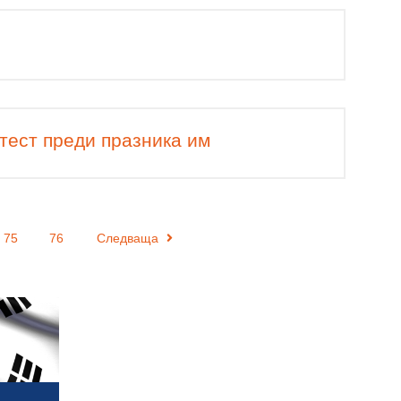
тест преди празника им
75
76
Следваща