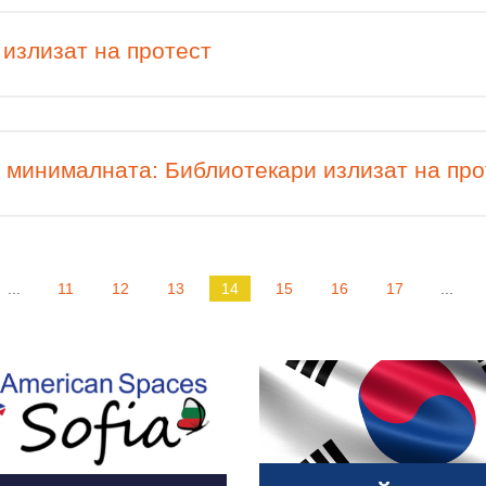
излизат на протест
о минималната: Библиотекари излизат на про
...
11
12
13
14
15
16
17
...
 More