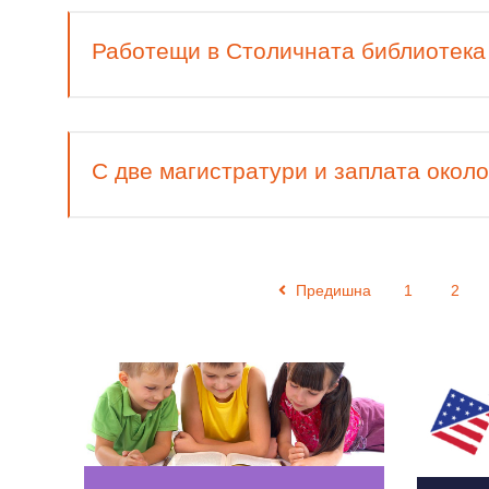
Работещи в Столичната библиотека 
С две магистратури и заплата окол
Предишна
1
2
Read More
Read