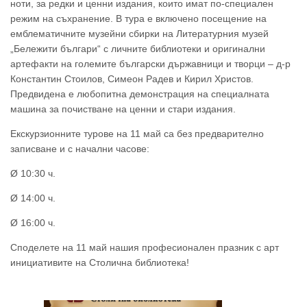
ноти, за редки и ценни издания, които имат по-специален
режим на съхранение. В тура е включено посещение на
емблематичните музейни сбирки на Литературния музей
„Бележити българи“ с личните библиотеки и оригинални
артефакти на големите български държавници и творци – д-р
Константин Стоилов, Симеон Радев и Кирил Христов.
Предвидена е любопитна демонстрация на специалната
машина за почистване на ценни и стари издания.
Екскурзионните турове на 11 май са без предварително
записване и с начални часове:
Ø 10:30 ч.
Ø 14:00 ч.
Ø 16:00 ч.
Споделете на 11 май нашия професионален празник с арт
инициативите на Столична библиотека!