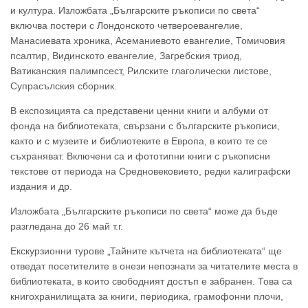
и култура. Изложбата „Българските ръкописи по света“
включва постери с Лондонското четвероевангелие,
Манасиевата хроника, Асеманиевото евангелие, Томичовия
псалтир, Видинското евангелие, Загребския триод,
Ватиканския палимпсест, Рилските глаголически листове,
Супрасълския сборник.
В експозицията са представени ценни книги и албуми от
фонда на библиотеката, свързани с българските ръкописи,
както и с музеите и библиотеките в Европа, в които те се
съхраняват. Включени са и фототипни книги с ръкописни
текстове от периода на Средновековието, редки калиграфски
издания и др.
Изложбата „Българските ръкописи по света“ може да бъде
разгледана до 26 май т.г.
Екскурзионни турове „Тайните кътчета на библиотеката“ ще
отведат посетителите в онези непознати за читателите места в
библиотеката, в които свободният достъп е забранен. Това са
книгохранилищата за книги, периодика, грамофонни плочи,