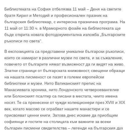
Библиотеката на София отбелязва 11 май – Деня на светите
братя Кирил и Методий и професионален празник на
българския библиотекар, с интересна празнична програма. На
11 май от 11:30 ч. в Мраморното фоайе на библиотеката ще
бъде открита новата фотодокументална изложба „Българските
ръкописи по света“.
В експозицията са представени уникални български ръкописи,
които се намират в различни музеи по света, и за съжаление,
повечето от българите нямат възможност да ги видят на живо.
Златни страници от българската книжовност, свещени образци
на нашата писменост се пазят в големи европейски
библиотеки и музеи. Нито Ватиканският препис на
Манасиевата хроника, нито Лондонското четвероевангелие
или Болонският псалтир са писани в местата, чиито имена
носят. Те са пренесени от чужди колекционери през ХVIII и ХIХ
век, когато масово се ограбват нашите манастири и се
присвояват ценни книги. Затова днес искаме да приобщим
софиянци и гостите на столицата към важните за всеки
българин писмени свидетелства – легенди на българския дух